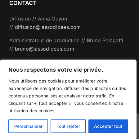
CONTACT
Diffusion // Anna Guyon
//
diffusion@lassodidees.com
Administrateur de production // Bruno Pelagatti
//
bruno@lassodidees.com
Direction artistique // Emanuel Bémer
Nous respectons votre vie privée.
//
man@lassodidees.com
Nous utilisons des cookies pour améliorer votre
expérience de navigation, diffuser des publicités ou des
contenus personnalisés et analyser notre trafic. En
cliquant sur « Tout accepter », vous consentez à notre
utilisation des cookies.
©Copyright - 2025 | Création par
Phicarre.fr
|
Personnaliser
Tout rejeter
Accepter tout
emanuelbemer.com -
Mentions légales