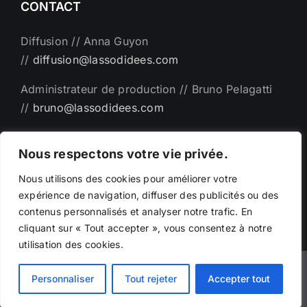
CONTACT
Diffusion // Anna Guyon
//
diffusion@lassodidees.com
Administrateur de production // Bruno Pelagatti
//
bruno@lassodidees.com
Direction artistique // Emanuel Bémer
Nous respectons votre vie privée.
//
man@lassodidees.com
Nous utilisons des cookies pour améliorer votre
expérience de navigation, diffuser des publicités ou des
contenus personnalisés et analyser notre trafic. En
cliquant sur « Tout accepter », vous consentez à notre
utilisation des cookies.
©Copyright - 2025 | Création par
Phicarre.fr
|
Personnaliser
Tout rejeter
Accepter tout
emanuelbemer.com -
Mentions légales