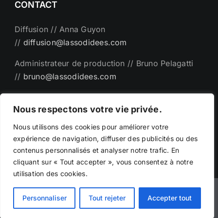
CONTACT
Diffusion // Anna Guyon
//
diffusion@lassodidees.com
Administrateur de production // Bruno Pelagatti
//
bruno@lassodidees.com
Direction artistique // Emanuel Bémer
Nous respectons votre vie privée.
//
man@lassodidees.com
Nous utilisons des cookies pour améliorer votre
expérience de navigation, diffuser des publicités ou des
contenus personnalisés et analyser notre trafic. En
cliquant sur « Tout accepter », vous consentez à notre
utilisation des cookies.
©Copyright - 2025 | Création par
Phicarre.fr
|
Personnaliser
Tout rejeter
Accepter tout
emanuelbemer.com -
Mentions légales