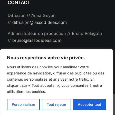
CONTACT
Diffusion // Anna Guyon
//
diffusion@lassodidees.com
Administrateur de production // Bruno Pelagatti
//
bruno@lassodidees.com
Direction artistique // Emanuel Bémer
Nous respectons votre vie privée.
//
man@lassodidees.com
Nous utilisons des cookies pour améliorer votre
expérience de navigation, diffuser des publicités ou des
contenus personnalisés et analyser notre trafic. En
cliquant sur « Tout accepter », vous consentez à notre
utilisation des cookies.
©Copyright - 2025 | Création par
Phicarre.fr
|
Personnaliser
Tout rejeter
Accepter tout
emanuelbemer.com -
Mentions légales