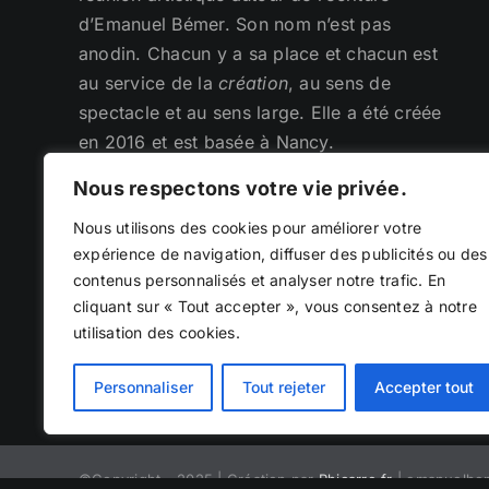
d’Emanuel Bémer. Son nom n’est pas
anodin. Chacun y a sa place et chacun est
au service de la
création
, au sens de
spectacle et au sens large. Elle a été créée
en 2016 et est basée à Nancy.
Nous respectons votre vie privée.
Nous utilisons des cookies pour améliorer votre
expérience de navigation, diffuser des publicités ou des
contenus personnalisés et analyser notre trafic. En
cliquant sur « Tout accepter », vous consentez à notre
utilisation des cookies.
Personnaliser
Tout rejeter
Accepter tout
©Copyright - 2025 | Création par
Phicarre.fr
| emanuelbe