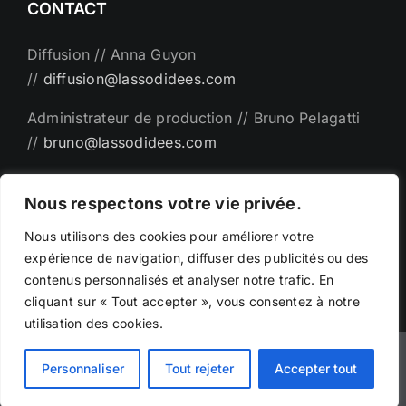
CONTACT
Diffusion // Anna Guyon
//
diffusion@lassodidees.com
Administrateur de production // Bruno Pelagatti
//
bruno@lassodidees.com
Direction artistique // Emanuel Bémer
Nous respectons votre vie privée.
//
man@lassodidees.com
Nous utilisons des cookies pour améliorer votre
expérience de navigation, diffuser des publicités ou des
contenus personnalisés et analyser notre trafic. En
cliquant sur « Tout accepter », vous consentez à notre
utilisation des cookies.
©Copyright - 2025 | Création par
Phicarre.fr
|
Personnaliser
Tout rejeter
Accepter tout
emanuelbemer.com -
Mentions légales