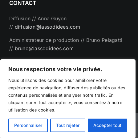
CONTACT
Diffusion // Anna Guyon
//
diffusion@lassodidees.com
Administrateur de production // Bruno Pelagatti
//
bruno@lassodidees.com
Direction artistique // Emanuel Bémer
Nous respectons votre vie privée.
//
man@lassodidees.com
Nous utilisons des cookies pour améliorer votre
expérience de navigation, diffuser des publicités ou des
contenus personnalisés et analyser notre trafic. En
cliquant sur « Tout accepter », vous consentez à notre
utilisation des cookies.
©Copyright - 2025 | Création par
Phicarre.fr
|
Personnaliser
Tout rejeter
Accepter tout
emanuelbemer.com -
Mentions légales