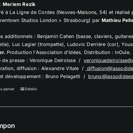
 :
Meriem Rezik
ré à La Ligne de Cordes (Neuves-Maisons, 54) et réalisé
owntown Studios London > Strasbourg) par
Mathieu Pelle
s additionnels : Benjamin Cahen (basse, claviers, guitare
elle), Luc Lagier (trompette), Ludovic Derrière (cor), Yo
er.
Production l'Association d'Idées. Distribution : InOuïe.
e de presse : Véronique Delroisse /
veroniquedelroisse@
ration, diffusion : Alexandre Vitale /
diffusion@lassodid
 et développement : Bruno Pelagatti /
bruno@lassodidee
au panier
Détails
mpon