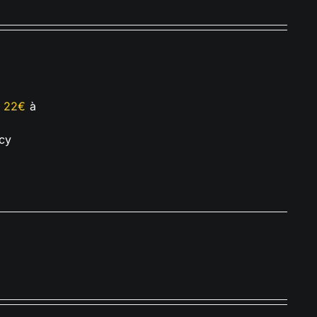
e
22€
à
cy