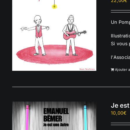
22,00
€
Un Pompo
Illustrat
Si vous 
l'Associ
Ajouter 
Je est
10,00
€