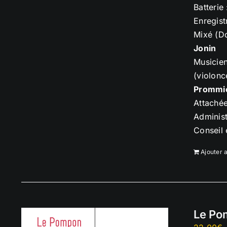
Batterie
Enregist
Mixé (D
Jonin
Musicien
(violonc
Prommi
Attaché
Administ
Conseil
Ajouter 
Le Po