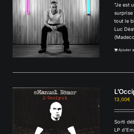
"Je est 
surprise
tout le 
Luc Déat
(Madecou
Ajouter 
L’Occi
13,00
€
Sorti dé
LP d'Ema