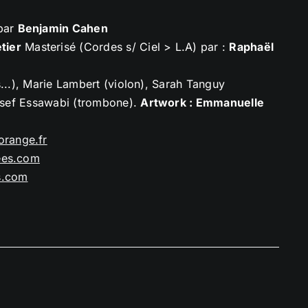
 par
Benjamin Cahen
tier
Masterisé (Cordes s/ Ciel > L.A) par :
Raphaël
s...), Marie Lambert (violon), Sarah Tanguy
ussef Essawabi (trombone).
Artwork : Emmanuelle
orange.
fr
ees.com
s.com