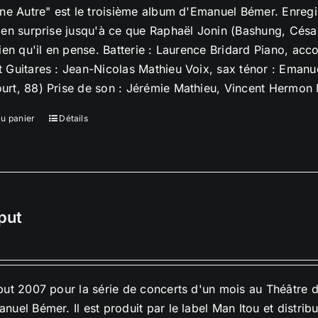
une Autre" est le troisième album d'Emanuel Bémer. Enreg
 en surprise jusqu'à ce que Raphaël Jonin (Bashung, César
bien qu'il en pense. Batterie : Laurence Bridard Piano, ac
 Guitares : Jean-Nicolas Mathieu Voix, sax ténor : Eman
rt, 88) Prise de son : Jérémie Mathieu, Vincent Hermon M
au panier
Détails
put
but 2007 pour la série de concerts d'un mois au Théâtre 
nuel Bémer. Il est produit par le label Man Itou et distrib