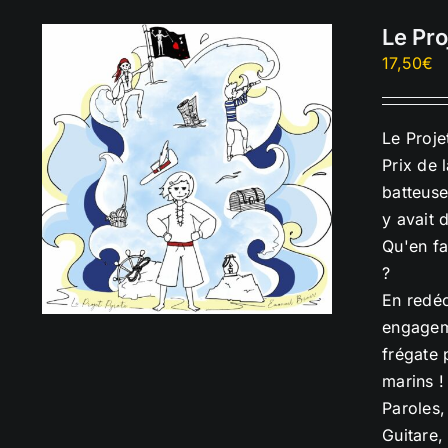
Le Pro
17,50
€
Le Proje
Prix de 
batteuse
y avait 
Qu'en fa
?
En redéc
engageme
frégate 
marins !
Paroles,
Guitare,