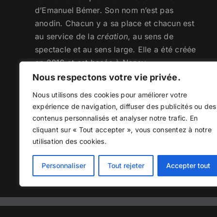
d’Emanuel Bémer. Son nom n’est pas
anodin. Chacun y a sa place et chacun est
au service de la
création
, au sens de
spectacle et au sens large. Elle a été créée
en 2016 et est basée à Nancy.
Nous respectons votre vie privée.
Nous utilisons des cookies pour améliorer votre
expérience de navigation, diffuser des publicités ou des
contenus personnalisés et analyser notre trafic. En
cliquant sur « Tout accepter », vous consentez à notre
utilisation des cookies.
Personnaliser
Tout rejeter
Accepter tout
©Copyright - 2025 | Création par
Phicarre.fr
| emanuelbe