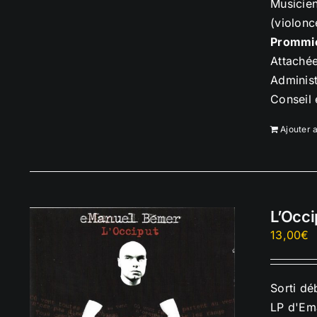
Musicien
(violonc
Prommi
Attaché
Administ
Conseil
Ajouter 
L’Occi
13,00
€
Sorti dé
LP d'Ema