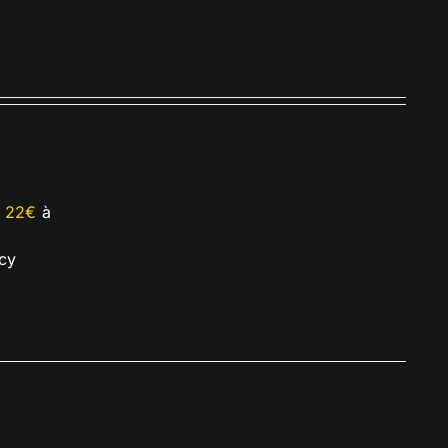
e
22€
à
cy