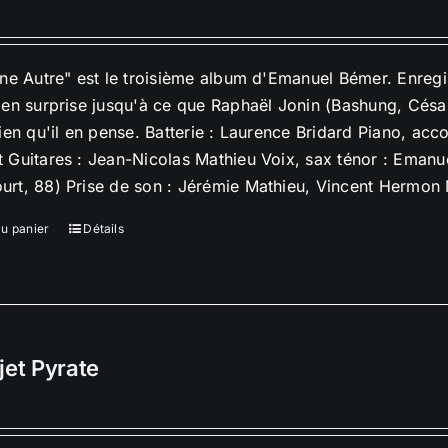
une Autre" est le troisième album d'Emanuel Bémer. Enreg
 en surprise jusqu'à ce que Raphaël Jonin (Bashung, César
bien qu'il en pense. Batterie : Laurence Bridard Piano, ac
 Guitares : Jean-Nicolas Mathieu Voix, sax ténor : Eman
rt, 88) Prise de son : Jérémie Mathieu, Vincent Hermon M
au panier
Détails
jet Pyrate