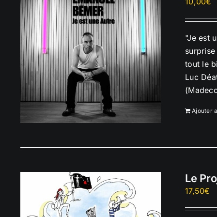
10,00
€
"Je est 
surprise
tout le 
Luc Déat
(Madecou
Ajouter 
Le Pro
17,50
€