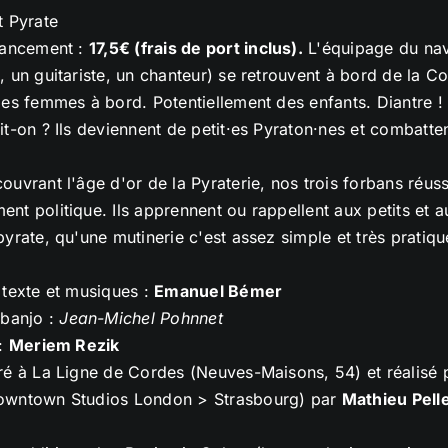
t Pyrate
lancement :
17,5€ (frais de port inclus).
L'équipage du navi
, un guitariste, un chanteur) se retrouvent à bord de la C
des femmes à bord. Potentiellement des enfants. Diantre !
it-on ? Ils deviennent de petit·es Pyraton·nes et combatte
ouvrant l'âge d'or de la Pyraterie, nos trois forbans réuss
nt politique. Ils apprennent ou rappellent aux petits et 
pyrate, qu'une mutinerie c'est assez simple et très pratiqu
 texte et musiques :
Emanuel Bémer
 banjo :
Jean-Michel Pohnnet
 :
Meriem Rezik
ré à La Ligne de Cordes (Neuves-Maisons, 54) et réalisé
owntown Studios London > Strasbourg) par
Mathieu Pelle