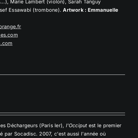
s...), Marie Lambert (violon), Sarah Tanguy
ussef Essawabi (trombone).
Artwork : Emmanuelle
orange.
fr
ees.com
s.com
des Déchargeurs (Paris Ier),
l'Occiput
est le premier
ué par Socadisc. 2007, c'est aussi l'année où