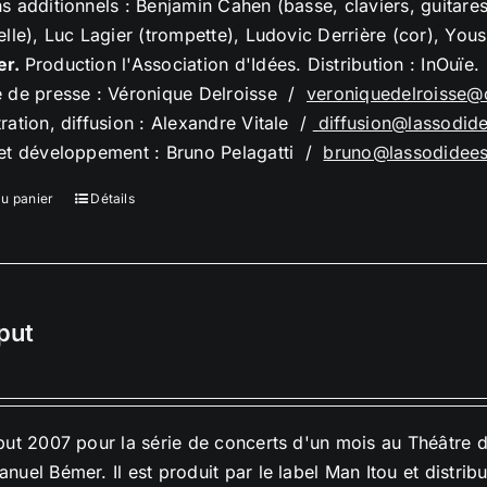
s additionnels : Benjamin Cahen (basse, claviers, guitare
elle), Luc Lagier (trompette), Ludovic Derrière (cor), Yo
er.
Production l'Association d'Idées. Distribution : InOuïe.
e de presse : Véronique Delroisse /
veroniquedelroisse@
ration, diffusion : Alexandre Vitale /
diffusion@lassodid
 et développement : Bruno Pelagatti /
bruno@lassodidee
au panier
Détails
put
but 2007 pour la série de concerts d'un mois au Théâtre 
nuel Bémer. Il est produit par le label Man Itou et distrib