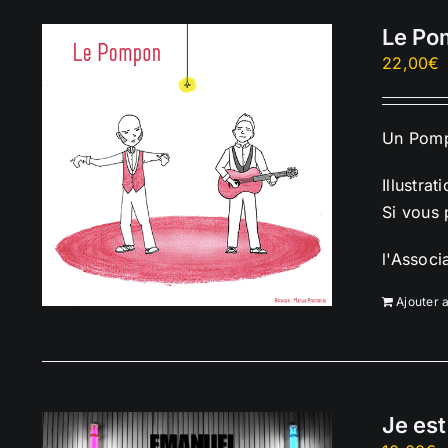
Le Po
22,00
€
Un Pompo
Illustrat
Si vous 
l'Associ
Ajouter 
Je est