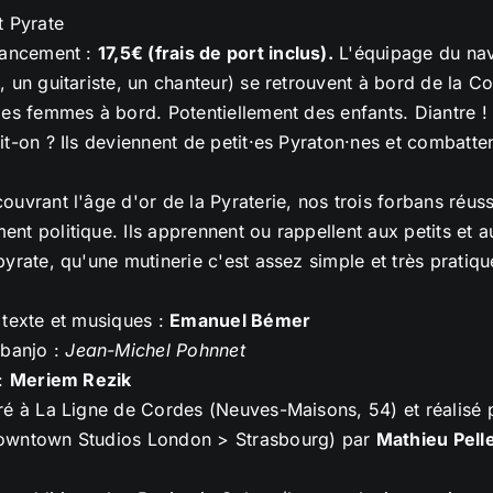
t Pyrate
lancement :
17,5€ (frais de port inclus).
L'équipage du navi
, un guitariste, un chanteur) se retrouvent à bord de la C
des femmes à bord. Potentiellement des enfants. Diantre !
it-on ? Ils deviennent de petit·es Pyraton·nes et combatte
ouvrant l'âge d'or de la Pyraterie, nos trois forbans réuss
nt politique. Ils apprennent ou rappellent aux petits et 
pyrate, qu'une mutinerie c'est assez simple et très pratiqu
 texte et musiques :
Emanuel Bémer
 banjo :
Jean-Michel Pohnnet
 :
Meriem Rezik
ré à La Ligne de Cordes (Neuves-Maisons, 54) et réalisé
owntown Studios London > Strasbourg) par
Mathieu Pelle