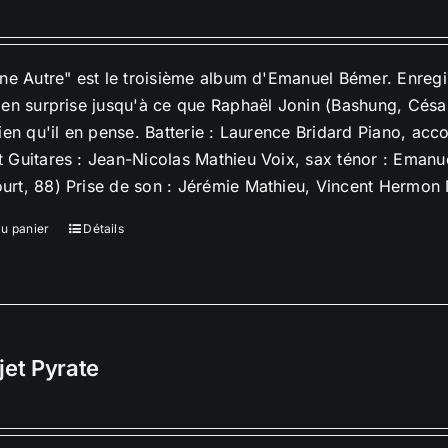
une Autre" est le troisième album d'Emanuel Bémer. Enreg
 en surprise jusqu'à ce que Raphaël Jonin (Bashung, César
bien qu'il en pense. Batterie : Laurence Bridard Piano, ac
 Guitares : Jean-Nicolas Mathieu Voix, sax ténor : Eman
rt, 88) Prise de son : Jérémie Mathieu, Vincent Hermon M
au panier
Détails
jet Pyrate