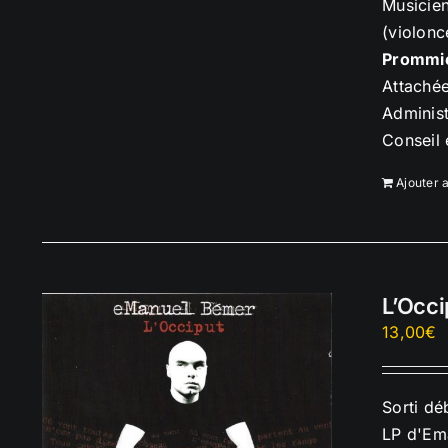
Musicien
(violonc
Prommi
Attaché
Administ
Conseil
Ajouter 
L’Occi
13,00
€
Sorti dé
LP d'Ema