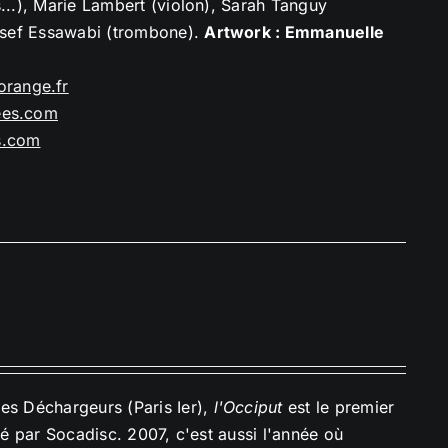
s...), Marie Lambert (violon), Sarah Tanguy
ussef Essawabi (trombone).
Artwork : Emmanuelle
orange.
fr
ees.com
s.com
des Déchargeurs (Paris Ier),
l'Occiput
est le premier
ué par Socadisc. 2007, c'est aussi l'année où