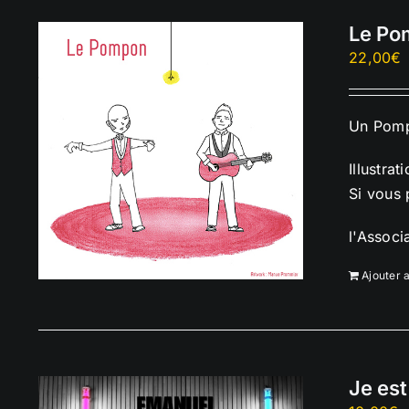
Le Po
22,00
€
Un Pompo
Illustrat
Si vous 
l'Associ
Ajouter 
Je est