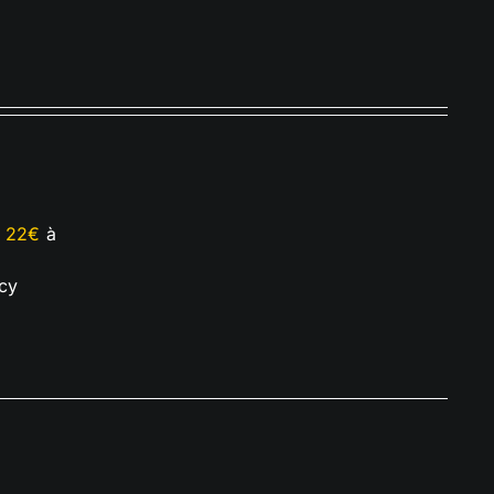
e
22€
à
cy