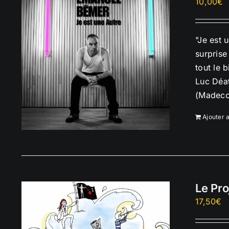
10,00
€
"Je est 
surprise
tout le 
Luc Déat
(Madecou
Ajouter 
Le Pro
17,50
€