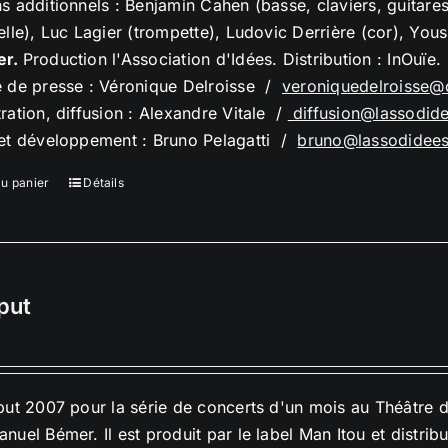
s additionnels : Benjamin Cahen (basse, claviers, guitare
elle), Luc Lagier (trompette), Ludovic Derrière (cor), Yo
er.
Production l'Association d'Idées. Distribution : InOuïe.
e de presse : Véronique Delroisse /
veroniquedelroisse@
ration, diffusion : Alexandre Vitale /
diffusion@lassodid
 et développement : Bruno Pelagatti /
bruno@lassodidee
au panier
Détails
put
but 2007 pour la série de concerts d'un mois au Théâtre 
nuel Bémer. Il est produit par le label Man Itou et distrib