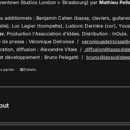
owntown Studios London > Strasbourg) par
Mathieu Pelle
s additionnels : Benjamin Cahen (basse, claviers, guitare
elle), Luc Lagier (trompette), Ludovic Derrière (cor), Yo
er.
Production l'Association d'Idées. Distribution : InOuïe.
e de presse : Véronique Delroisse /
veroniquedelroisse@
ration, diffusion : Alexandre Vitale /
diffusion@lassodid
 et développement : Bruno Pelagatti /
bruno@lassodidee
au panier
Détails
put