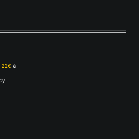
e
22€
à
cy