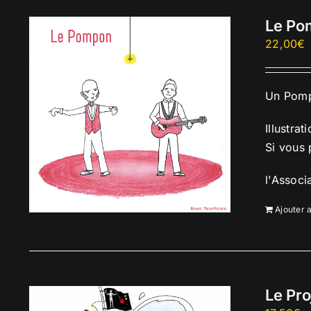
Le Po
22,00
€
Un Pompo
Illustrat
Si vous 
l'Associ
Ajouter 
Le Pro