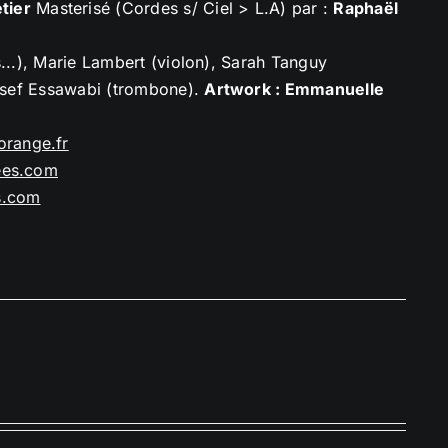
tier
Masterisé (Cordes s/ Ciel > L.A) par :
Raphaël
s...), Marie Lambert (violon), Sarah Tanguy
ussef Essawabi (trombone).
Artwork : Emmanuelle
orange.
fr
ees.com
s.com