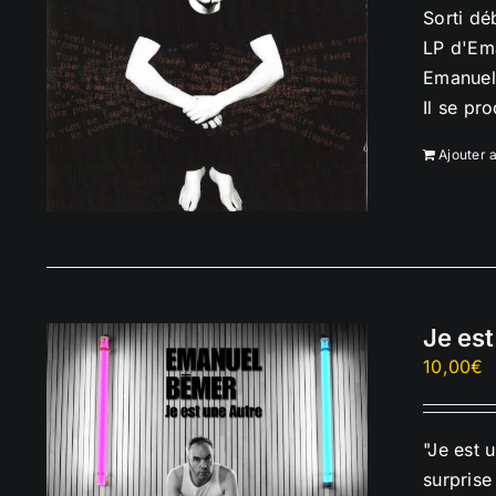
Sorti dé
LP d'Ema
Emanuel 
Il se pr
Ajouter 
Je est
10,00
€
"Je est 
surprise