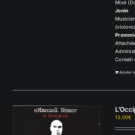
Mixé (D
Jonin
Musicien
(violonc
Prommi
Attaché
Administ
Conseil
Ajouter 
L’Occi
13,00
€