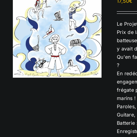
17,50
€
Le Proje
Prix de 
batteuse
y avait 
Qu'en fa
?
En redéc
engageme
frégate 
marins !
Paroles,
Guitare,
Batterie
Enregist