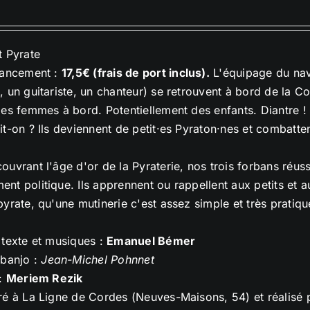
t Pyrate
lancement :
17,5€ (frais de port inclus).
L'équipage du navi
, un guitariste, un chanteur) se retrouvent à bord de la C
des femmes à bord. Potentiellement des enfants. Diantre !
it-on ? Ils deviennent de petit·es Pyraton·nes et combatte
ouvrant l'âge d'or de la Pyraterie, nos trois forbans réuss
nt politique. Ils apprennent ou rappellent aux petits et 
pyrate, qu'une mutinerie c'est assez simple et très pratiqu
 texte et musiques :
Emanuel Bémer
 banjo :
Jean-Michel Pohnnet
 :
Meriem Rezik
ré à La Ligne de Cordes (Neuves-Maisons, 54) et réalisé