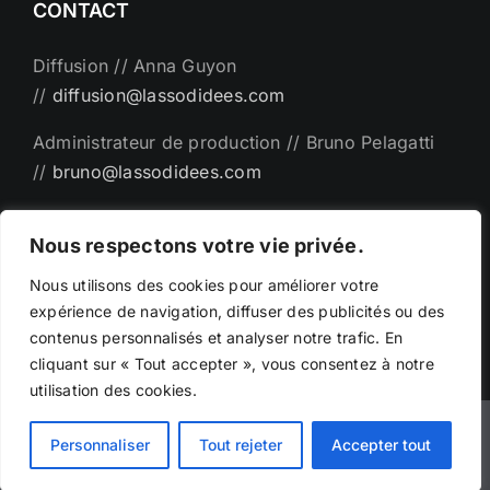
CONTACT
Diffusion // Anna Guyon
//
diffusion@lassodidees.com
Administrateur de production // Bruno Pelagatti
//
bruno@lassodidees.com
Direction artistique // Emanuel Bémer
Nous respectons votre vie privée.
//
man@lassodidees.com
Nous utilisons des cookies pour améliorer votre
expérience de navigation, diffuser des publicités ou des
contenus personnalisés et analyser notre trafic. En
cliquant sur « Tout accepter », vous consentez à notre
utilisation des cookies.
©Copyright - 2025 | Création par
Phicarre.fr
|
Personnaliser
Tout rejeter
Accepter tout
emanuelbemer.com -
Mentions légales